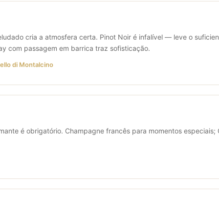
dado cria a atmosfera certa. Pinot Noir é infalível — leve o suficie
ay com passagem em barrica traz sofisticação.
ello di Montalcino
umante é obrigatório. Champagne francês para momentos especiais; C