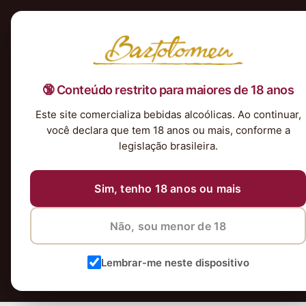
Início
Nossa Seleção
Tintos
Brancos
Espumantes
Rosés
Kits & P
🔞 Conteúdo restrito para maiores de 18 anos
Este site comercializa bebidas alcoólicas. Ao continuar,
você declara que tem 18 anos ou mais, conforme a
legislação brasileira.
V
Sim, tenho 18 anos ou mais
Não import
Não, sou menor de 18
transforma qua
Lembrar-me neste dispositivo