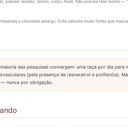
re), paladar (acidez, tanino, corpo, final). Não precisa falar bonito — "
artesanais e chocolate amargo. Evite sabores muito fortes que masc
maioria das pesquisas convergem: uma taça por dia para m
ovasculares (pela presença de resveratrol e polifenóis). M
r — nunca por obrigação.
çando