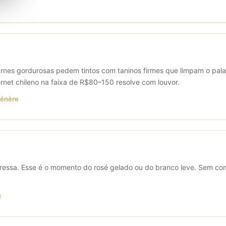
arnes gordurosas pedem tintos com taninos firmes que limpam o pal
et chileno na faixa de R$80–150 resolve com louvor.
ménère
essa. Esse é o momento do rosé gelado ou do branco leve. Sem com
c