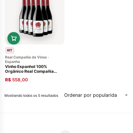
KIT
Real Compañia de Vinos ·
Espanha
Vinho Espanhol 100%
Orgânico Real Compañia
Folklore 2019 Caixa com 06
R$
558,00
Garrafas 750ml
Mostrando todos os 5 resultados