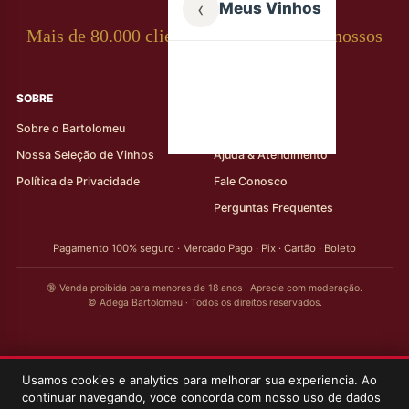
‹
Meus Vinhos
Mais de 80.000 clientes apaixonados por nossos
rótulos
SOBRE
AJUDA AO CLIENTE
Sobre o Bartolomeu
Minha Conta
Nossa Seleção de Vinhos
Ajuda & Atendimento
Política de Privacidade
Fale Conosco
Perguntas Frequentes
Pagamento 100% seguro · Mercado Pago · Pix · Cartão · Boleto
🔞 Venda proibida para menores de 18 anos · Aprecie com moderação.
© Adega Bartolomeu · Todos os direitos reservados.
Usamos cookies e analytics para melhorar sua experiencia. Ao
continuar navegando, voce concorda com nosso uso de dados