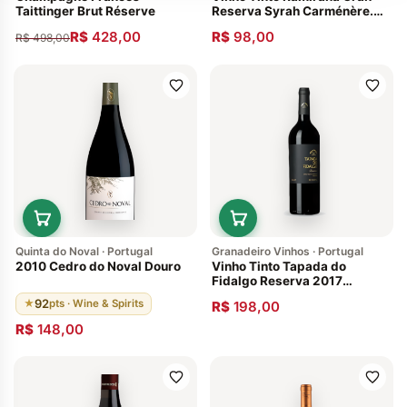
Taittinger Brut Réserve
Reserva Syrah Carménère.
Chile
R$
428,00
R$
98,00
R$
498,00
Quinta do Noval · Portugal
Granadeiro Vinhos · Portugal
2010 Cedro do Noval Douro
Vinho Tinto Tapada do
Fidalgo Reserva 2017
Alentejo Portugal
92
★
pts · Wine & Spirits
R$
198,00
R$
148,00