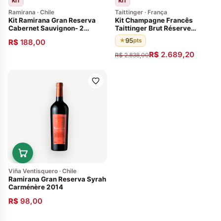
KIT
KIT
Ramirana · Chile
Taittinger · França
Kit Ramirana Gran Reserva
Kit Champagne Francês
Cabernet Sauvignon- 2
Taittinger Brut Réserve
Garrafas
750ml - 6 Garrafas
95
★
pts
R$
188,00
R$
2.689,20
R$
2.838,00
Viña Ventisquero · Chile
Ramirana Gran Reserva Syrah
Carménère 2014
R$
98,00