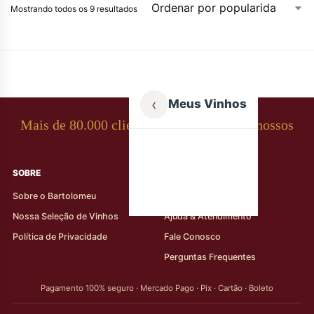
Mostrando todos os 9 resultados
‹
Meus Vinhos
Mais de 80.000 clientes apaixonados por nossos
rótulos
SOBRE
AJUDA AO CLIENTE
Sobre o Bartolomeu
Minha Conta
Nossa Seleção de Vinhos
Ajuda & Atendimento
Política de Privacidade
Fale Conosco
Perguntas Frequentes
Pagamento 100% seguro · Mercado Pago · Pix · Cartão · Boleto