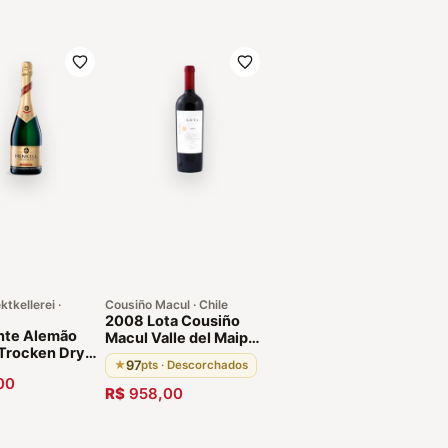
ktkellerei ·
Cousiño Macul · Chile
2008 Lota Cousiño
te Alemão
Macul Valle del Maipo |
 Trocken Dry
Chileno
97
★
pts · Descorchados
num 1,5L
00
a.
R$
958,00