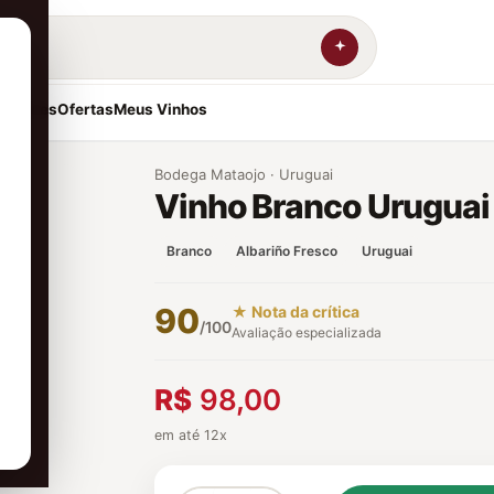
resentes
Ofertas
Meus Vinhos
Bodega Mataojo · Uruguai
Vinho Branco Uruguai
Branco
Albariño Fresco
Uruguai
90
★ Nota da crítica
/100
Avaliação especializada
R$
98,00
em até 12x