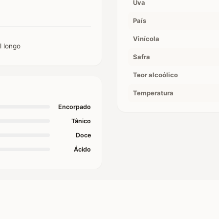
Uva
País
Vinícola
l longo
Safra
Teor alcoólico
Temperatura
Encorpado
Tânico
Doce
Ácido