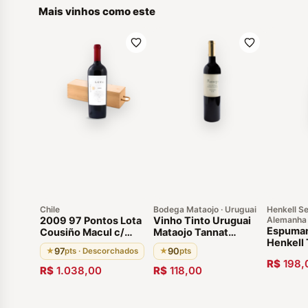
Mais vinhos como este
Chile
Bodega Mataojo · Uruguai
Henkell Se
2009 97 Pontos Lota
Vinho Tinto Uruguai
Alemanha
Espuman
Cousiño Macul c/
Mataojo Tannat
Henkell
Caixa de Madeira Valle
Reserva
97
90
★
pts · Descorchados
★
pts
Sec Mag
del Maipo. Chile
R$
198,
Alemanh
R$
1.038,00
R$
118,00