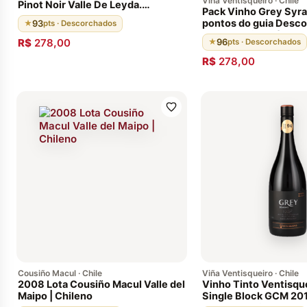
Viña Ventisqueiro · Chile
Pinot Noir Valle De Leyda.
Pack Vinho Grey Syra
Descorchados: 93 pts,
pontos do guia Desc
93
★
pts · Descorchados
Envelhecido 12 meses em barricas
100% do vinho é env
de carvalho francês, Vinho
R$
278,00
96
★
pts · Descorchados
barricas de carvalho 
Chileno Premiado 2016
18 meses, seguido po
R$
278,00
meses em garrafa.
Cousiño Macul · Chile
Viña Ventisqueiro · Chile
2008 Lota Cousiño Macul Valle del
Vinho Tinto Ventisqu
Maipo | Chileno
Single Block GCM 20