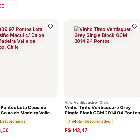
00
Viña Ventisqueiro · Chile
Pontos Lota Cousiño
Vinho Tinto Ventisquero Grey
Single Block GCM 2014 94 Pontos
o. Chile
94
· Descorchados
★
pts · Descorchados
8,00
R$
142,47