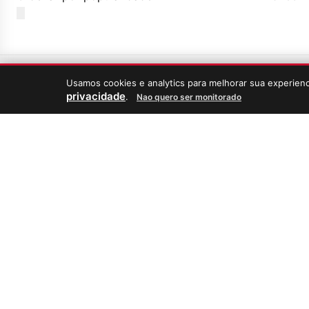
Usamos cookies e analytics para melhorar sua experie
privacidade
.
Nao quero ser monitorado
SOBRE
AJUDA A
Sobre o Bartolomeu
Minha Co
Nossa Seleção de Vinhos
Ajuda & 
Procedência e Qualidade
Fale Con
Política de Privacidade
Termos e
Pergunta