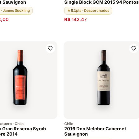
t Sauvignon
Single Block GCM 2015 94 Pontos
94
 · James Suckling
★
pts · Descorchados
8,00
R$
142,47
squero · Chile
Chile
 Gran Reserva Syrah
2016 Don Melchor Cabernet
re 2014
Sauvignon