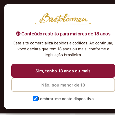
Início
Nossa Seleção
Tintos
Brancos
Espumantes
Rosés
Kits & P
🔞 Conteúdo restrito para maiores de 18 anos
Este site comercializa bebidas alcoólicas. Ao continuar,
34 vinhos
você declara que tem 18 anos ou mais, conforme a
legislação brasileira.
Mais vendido
Sim, tenho 18 anos ou mais
Não, sou menor de 18
Lembrar-me neste dispositivo