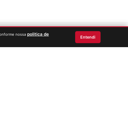
politica de
 conforme nossa
Entendi
MAIS DE 80.000 CLIENTES
APAIXONADOS POR NOSSOS
RÓTULOS
Com 17 anos de trajetória, a Adega
Bartolomeu já conquistou a confiança
de mais de 30 mil clientes online e
mais de 50 mil apaixonados por vinho
em sua loja física.