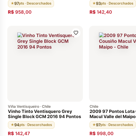
Pontos). Chile
97
93
★
pts · Descorchados
★
pts · Descorchados
R$
958,00
R$
142,40
Viña Ventisqueiro · Chile
Chile
Vinho Tinto Ventisquero Grey
2009 97 Pontos Lota
Single Block GCM 2016 94 Pontos
Macul Valle del Maipo
94
97
★
pts · Descorchados
★
pts · Descorchados
R$
142,47
R$
998,00