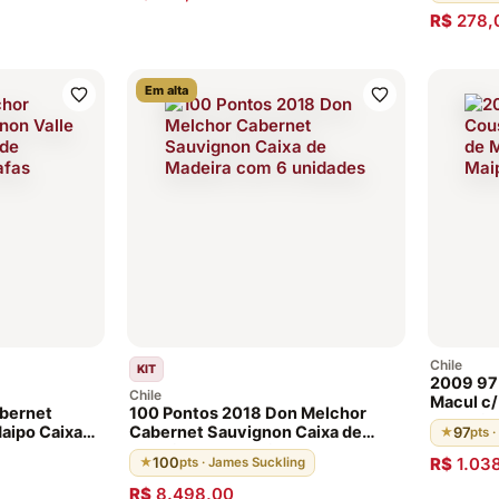
R$
278,
Em alta
Chile
KIT
2009 97 
Chile
Macul c/ Caixa de Madeira Valle
bernet
100 Pontos 2018 Don Melchor
del Maip
Maipo Caixa
Cabernet Sauvignon Caixa de
97
★
pts 
as
Madeira com 6 unidades
100
R$
1.03
★
pts · James Suckling
R$
8.498,00