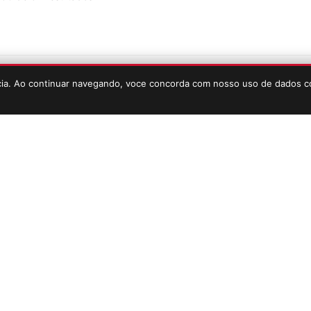
ncia. Ao continuar navegando, voce concorda com nosso uso de dados
O CLIENTE BARTOLOMEU
SOCIAL
nta
Vídeos
Atendimento
WhatsApp
osco
Instagram
 Condições
Facebook
s Frequentes
Youtube