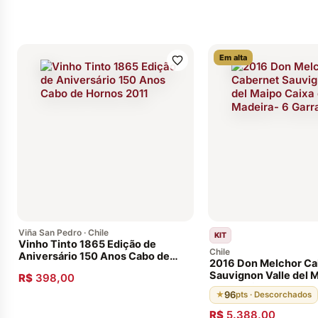
Em alta
Viña San Pedro · Chile
KIT
Vinho Tinto 1865 Edição de
Chile
Aniversário 150 Anos Cabo de
2016 Don Melchor Ca
Hornos 2011
Sauvignon Valle del 
R$
398,00
de Madeira- 6 Garraf
96
★
pts · Descorchados
R$
5.388,00