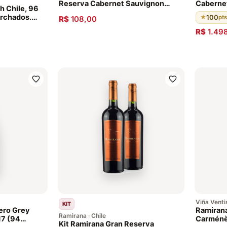
Reserva Cabernet Sauvignon
Caberne
h Chile, 96
2015
orchados.
100
★
pts
R$
108,00
elhecido em
R$
1.49
francês por
r mais 8
Viña Venti
KIT
ero Grey
Ramirana
Ramirana · Chile
17 (94
Carménè
Kit Ramirana Gran Reserva