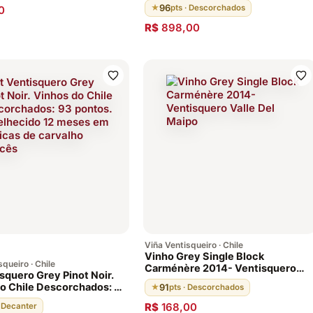
96
★
pts · Descorchados
0
R$
898,00
Viña Ventisqueiro · Chile
Vinho Grey Single Block
queiro · Chile
Carménère 2014- Ventisquero
isquero Grey Pinot Noir.
Valle Del Maipo
o Chile Descorchados: 93
91
★
pts · Descorchados
Envelhecido 12 meses em
R$
168,00
· Decanter
 de carvalho francês