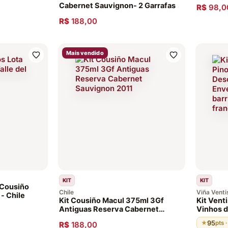
Cabernet Sauvignon- 2 Garrafas
R$
98,0
R$
188,00
Mais vendido
KIT
KIT
 Cousiño
Chile
Viña Ventis
 - Chile
Kit Cousiño Macul 375ml 3Gf
Kit Vent
Antiguas Reserva Cabernet
Vinhos d
Sauvignon 2011
pontos. 
95
★
pts 
R$
188,00
barricas