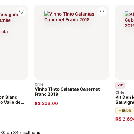
Chile
KIT
Vinho Tinto Galantas Cabernet
Chile
Franc 2018
on Blanc
Kit Don 
o Valle de
Sauvigno
R$
268,00
Concha y
96
★
pts 
R$
2.69
–30 de 34 resultados