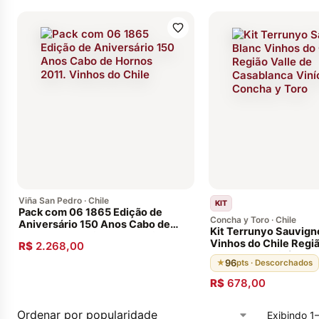
Viña San Pedro · Chile
KIT
Pack com 06 1865 Edição de
Concha y Toro · Chile
Aniversário 150 Anos Cabo de
Kit Terrunyo Sauvign
Hornos 2011. Vinhos do Chile
Vinhos do Chile Regiã
R$
2.268,00
Casablanca Vinícola 
96
★
pts · Descorchados
Toro
R$
678,00
Exibindo 1