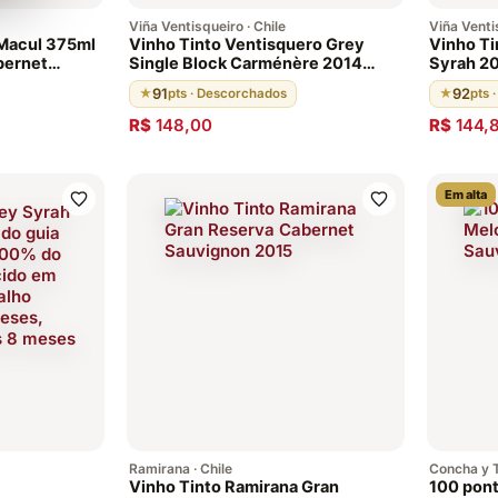
Viña Ventisqueiro · Chile
Viña Ventis
 Macul 375ml
Vinho Tinto Ventisquero Grey
Vinho Ti
bernet
Single Block Carménère 2014
Syrah 20
Valle Del Maipo Chile 91 Pontos
Chileno 
91
92
★
pts · Descorchados
★
pts 
R$
148,00
R$
144,8
Em alta
Ramirana · Chile
Concha y T
Vinho Tinto Ramirana Gran
100 pon