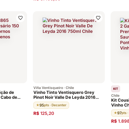
Viña Ventisqueiro · Chile
KIT
ição de
Vinho Tinto Ventisquero Grey
Chile
 Cabo de
Pinot Noir Valle De Leyda 2016
Kit Cous
Chilenos
750ml Chile
Vinho Ch
95
★
pts · Decanter
Sauvigno
R$
125,20
97
★
pts 
Eleito M
R$
1.89