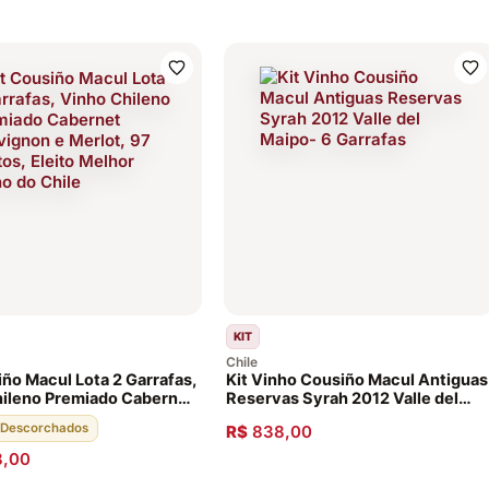
KIT
Chile
iño Macul Lota 2 Garrafas,
Kit Vinho Cousiño Macul Antiguas
ileno Premiado Cabernet
Reservas Syrah 2012 Valle del
n e Merlot, 97 Pontos,
Maipo- 6 Garrafas
· Descorchados
R$
838,00
elhor Vinho do Chile
8,00