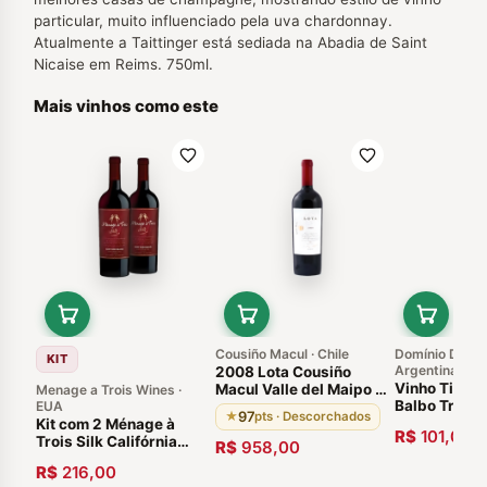
particular, muito influenciado pela uva chardonnay.
Atualmente a Taittinger está sediada na Abadia de Saint
Nicaise em Reims. 750ml.
Mais vinhos como este
Cousiño Macul · Chile
Domínio Del Pl
KIT
Argentina
2008 Lota Cousiño
Vinho Tinto 
Macul Valle del Maipo |
Menage a Trois Wines ·
Balbo Tradic
EUA
Chileno
97
★
pts · Descorchados
Cabernet Sa
Kit com 2 Ménage à
R$
101,00
2014 Argenti
Trois Silk Califórnia
R$
958,00
Uco
2017, Estados Unidos
R$
216,00