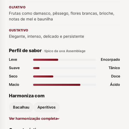
OLFATIVO
Frutas como damasco, pêssego, flores brancas, brioche,
notas de mel e baunilha
GUSTATIVO
Elegante, intenso, delicado e persistente
Perfil de sabor
· típico da uva Assemblage
Leve
Encorpado
Suave
Tânico
Seco
Doce
Macio
Ácido
Harmoniza com
Bacalhau
Aperitivos
Ver harmonização completa