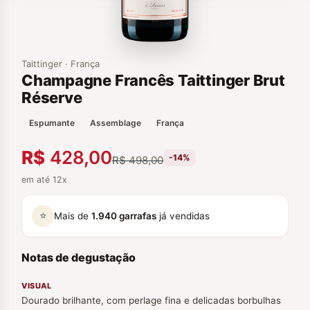
Taittinger · França
Champagne Francês Taittinger Brut
Réserve
Espumante
Assemblage
França
R$
428,00
-14%
R$
498,00
em até 12x
⭐
Mais de
1.940 garrafas
já vendidas
Notas de degustação
VISUAL
Dourado brilhante, com perlage fina e delicadas borbulhas