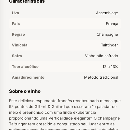
Características
Uva
Assemblage
País
França
Região
Champagne
Vinícola
Taittinger
Safra
Vinho não safrado
Teor alcoólico
12 a 13%
Amadurecimento
Método tradicional
Sobre o vinho
Este delicioso espumante francês recebeu nada menos que
95 pontos de Gilbert & Gailard que disseram "o paladar do
meio é preenchido com uma linda exuberância
proporcionando uma verticalidade elegante". O champagne
Taittinger tem crescido e conquistado seu lugar entre as
melhores casas de champagne, mostrando estilo de vinho