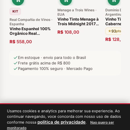
Menage a Trois Wines ·
Dominio Del Pl
KIT
EUA
Argentina
Vinho Tinto Menage à
Vinho Tinto
Real Compañia de Vinos ·
Trois Midnight 2017
Cabernet Sa
Espanha
Califórnia Estados
Susana Balb
Vinho Espanhol 100%
93
★
pts · Tim
R$
108,00
Unidos
2016
Orgânico Real
Compañia Folklore 2019
R$
128,00
R$
558,00
Caixa com 06 Garrafas
750ml
Em estoque · envio para todo o Brasil
Frete grátis acima de R$ 800
Pagamento 100% seguro · Mercado Pago
Usamos cookies e analytics para melhorar sua experiencia. Ao
continuar navegando, voce concorda com nosso uso de dados
politica de privacidade
conforme nossa
.
Nao quero ser
monitorado