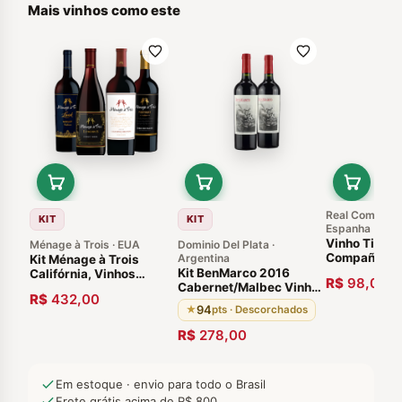
Mais vinhos como este
Real Compañia
KIT
KIT
Espanha
Vinho Tinto 
Ménage à Trois · EUA
Dominio Del Plata ·
Compañia Fo
Argentina
Kit Ménage à Trois
Orgânico 20
Kit BenMarco 2016
Califórnia, Vinhos
R$
98,00
Cabernet/Malbec Vinho
Americanos Exclusivos
R$
432,00
Argentino Susana Balbo
94
★
pts · Descorchados
(Vinho da Argentina 94
Pontos, 11 meses em
R$
278,00
barricas de carvalho
francês)
Em estoque · envio para todo o Brasil
Frete grátis acima de R$ 800