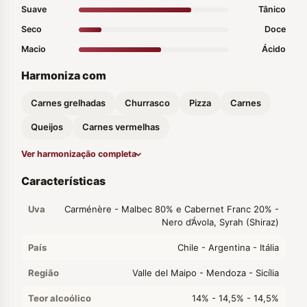
Suave
Tânico
Seco
Doce
Macio
Ácido
Harmoniza com
Carnes grelhadas
Churrasco
Pizza
Carnes
Queijos
Carnes vermelhas
Ver harmonização completa
Características
Uva
Carménère - Malbec 80% e Cabernet Franc 20% -
Nero d’Ávola, Syrah (Shiraz)
País
Chile - Argentina - Itália
Região
Valle del Maipo - Mendoza - Sicília
Teor alcoólico
14% - 14,5% - 14,5%