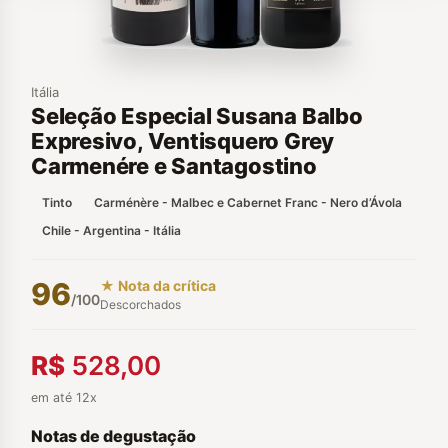
Itália
Seleção Especial Susana Balbo
Expresivo, Ventisquero Grey
Carmenére e Santagostino
Tinto
Carménère - Malbec e Cabernet Franc - Nero d’Ávola
Chile - Argentina - Itália
96
★ Nota da crítica
/100
Descorchados
R$
528,00
em até 12x
Notas de degustação