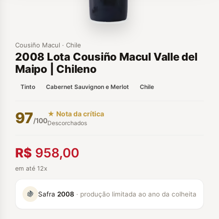
Cousiño Macul · Chile
2008 Lota Cousiño Macul Valle del
Maipo | Chileno
Tinto
Cabernet Sauvignon e Merlot
Chile
97
★ Nota da crítica
/100
Descorchados
R$
958,00
em até 12x
🍇
Safra
2008
· produção limitada ao ano da colheita