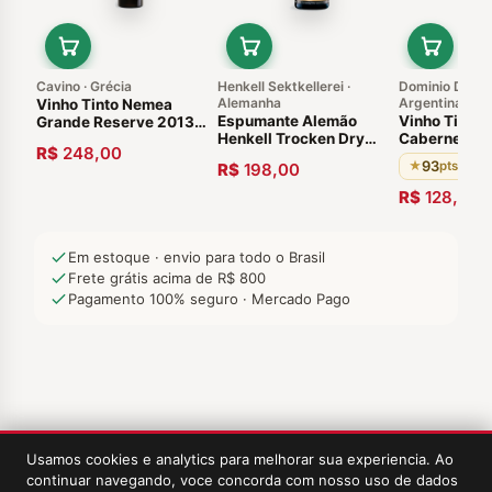
Cavino · Grécia
Henkell Sektkellerei ·
Dominio Del Pl
Alemanha
Argentina
Vinho Tinto Nemea
Espumante Alemão
Vinho Tinto
Grande Reserve 2013
Henkell Trocken Dry
Cabernet Sa
750ml Grécia
R$
248,00
Sec Magnum 1,5L
Susana Balb
93
★
pts · Tim
R$
198,00
Alemanha.
2017
R$
128,00
Em estoque · envio para todo o Brasil
Frete grátis acima de R$ 800
Pagamento 100% seguro · Mercado Pago
Usamos cookies e analytics para melhorar sua experiencia. Ao
continuar navegando, voce concorda com nosso uso de dados