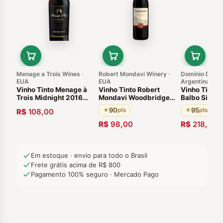
Menage a Trois Wines ·
Robert Mondavi Winery ·
Domínio Del Pl
EUA
EUA
Argentina
Vinho Tinto Menage à
Vinho Tinto Robert
Vinho Tinto 
Trois Midnight 2016
Mondavi Woodbridge
Balbo Signat
Califórnia Estados
Cabernet Sauvignon
2018 Luján 
90
95
★
pts
★
pts · De
R$
108,00
Unidos
2014 Califórnia 90 pts
R$
98,00
R$
218,00
Em estoque · envio para todo o Brasil
Frete grátis acima de R$ 800
Pagamento 100% seguro · Mercado Pago