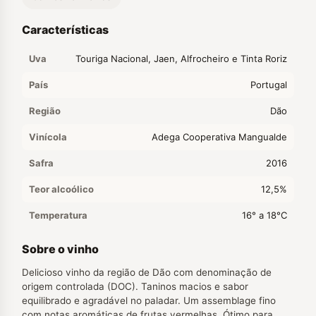
Características
Uva
Touriga Nacional, Jaen, Alfrocheiro e Tinta Roriz
País
Portugal
Região
Dão
Vinícola
Adega Cooperativa Mangualde
Safra
2016
Teor alcoólico
12,5%
Temperatura
16° a 18°C
Sobre o vinho
Delicioso vinho da região de Dão com denominação de
origem controlada (DOC). Taninos macios e sabor
equilibrado e agradável no paladar. Um assemblage fino
com notas aromáticas de frutas vermelhas. Ótimo para