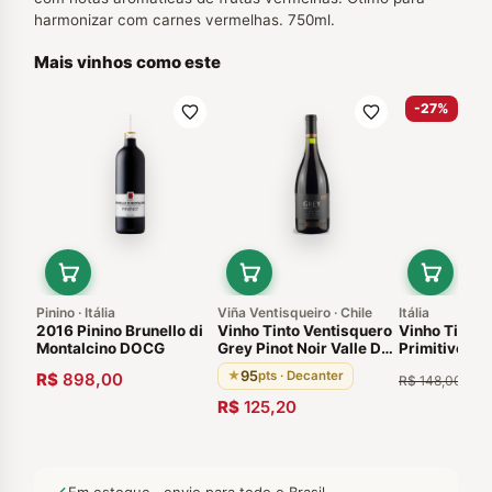
harmonizar com carnes vermelhas. 750ml.
Mais vinhos como este
-27%
Pinino · Itália
Viña Ventisqueiro · Chile
Itália
2016 Pinino Brunello di
Vinho Tinto Ventisquero
Vinho Tinto I
Montalcino DOCG
Grey Pinot Noir Valle De
Primitivo Pug
Leyda 2016 750ml Chile
95
★
pts · Decanter
R$
898,00
R$
R$
148,00
R$
125,20