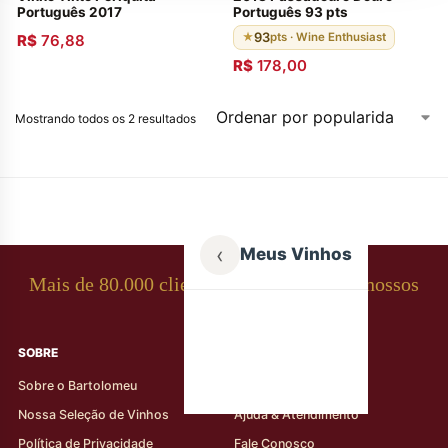
Português 2017
Português 93 pts
93
★
pts · Wine Enthusiast
R$
76,88
R$
178,00
Mostrando todos os 2 resultados
‹
Meus Vinhos
Mais de 80.000 clientes apaixonados por nossos
rótulos
SOBRE
AJUDA AO CLIENTE
Sobre o Bartolomeu
Minha Conta
Nossa Seleção de Vinhos
Ajuda & Atendimento
Política de Privacidade
Fale Conosco