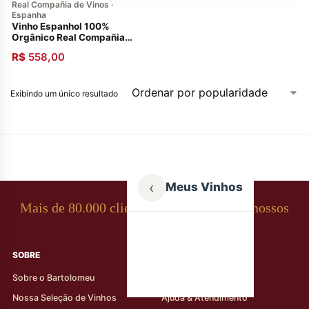
Real Compañia de Vinos ·
Espanha
Vinho Espanhol 100%
Orgânico Real Compañia
Folklore 2019 Caixa com 06
R$
558,00
Garrafas 750ml
Exibindo um único resultado
‹
Meus Vinhos
Mais de 80.000 clientes apaixonados por nossos
rótulos
SOBRE
AJUDA AO CLIENTE
Sobre o Bartolomeu
Minha Conta
Nossa Seleção de Vinhos
Ajuda & Atendimento