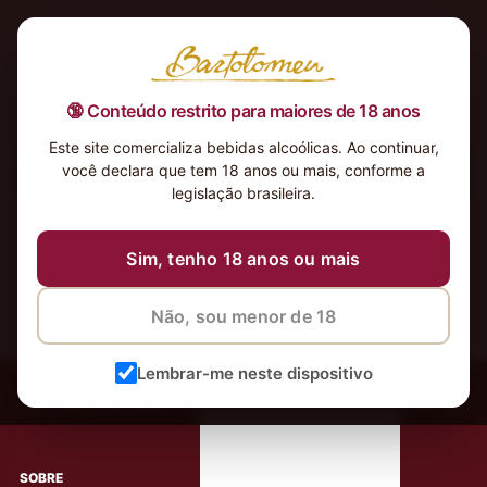
🔞 Conteúdo restrito para maiores de 18 anos
Este site comercializa bebidas alcoólicas. Ao continuar,
você declara que tem 18 anos ou mais, conforme a
Nenhum produto foi encontrado para a sua seleção.
legislação brasileira.
Sim, tenho 18 anos ou mais
Não, sou menor de 18
‹
Meus Vinhos
Lembrar-me neste dispositivo
Mais de 80.000 clientes apaixonados por nossos
rótulos
SOBRE
AJUDA AO CLIENTE