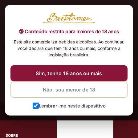
🔞 Conteúdo restrito para maiores de 18 anos
Este site comercializa bebidas alcoólicas. Ao continuar,
você declara que tem 18 anos ou mais, conforme a
Nenhum produto foi encontrado para a sua seleção.
legislação brasileira.
Sim, tenho 18 anos ou mais
Não, sou menor de 18
‹
Meus Vinhos
Lembrar-me neste dispositivo
Mais de 80.000 clientes apaixonados por nossos
rótulos
SOBRE
AJUDA AO CLIENTE