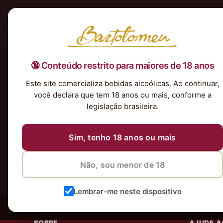
Início
Nossa Seleção
Tintos
Brancos
Espumantes
Rosés
Kits & P
🔞 Conteúdo restrito para maiores de 18 anos
Nenhum produto foi encontrado para a sua seleção.
Este site comercializa bebidas alcoólicas. Ao continuar,
você declara que tem 18 anos ou mais, conforme a
legislação brasileira.
Sim, tenho 18 anos ou mais
Não, sou menor de 18
Lembrar-me neste dispositivo
SOBRE
AJUDA A