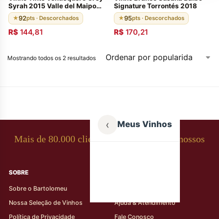
Syrah 2015 Valle del Maipo
Signature Torrontés 2018
Chileno 92 Pontos
92
95
★
pts · Descorchados
★
pts · Descorchados
R$
144,81
R$
170,21
Mostrando todos os 2 resultados
‹
Meus Vinhos
Mais de 80.000 clientes apaixonados por nossos
rótulos
SOBRE
AJUDA AO CLIENTE
Sobre o Bartolomeu
Minha Conta
Nossa Seleção de Vinhos
Ajuda & Atendimento
Política de Privacidade
Fale Conosco