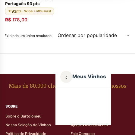
Português 93 pts
93
★
pts · Wine Enthusiast
R$
178,00
Exibindo um único resultado
‹
Meus Vinhos
Mais de 80.000 clientes apaixonados por nossos
rótulos
SOBRE
AJUDA AO CLIENTE
Sobre o Bartolomeu
Minha Conta
Nossa Seleção de Vinhos
Ajuda & Atendimento
Política de Privacidade
Fale Conosco