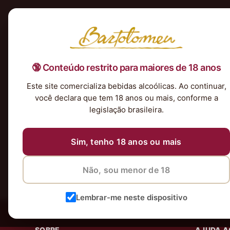
Início
Nossa Seleção
Tintos
Brancos
Espumantes
Rosés
Kits & P
🔞 Conteúdo restrito para maiores de 18 anos
Nenhum produto foi encontrado para a sua seleção.
Este site comercializa bebidas alcoólicas. Ao continuar,
você declara que tem 18 anos ou mais, conforme a
legislação brasileira.
Sim, tenho 18 anos ou mais
Não, sou menor de 18
Lembrar-me neste dispositivo
SOBRE
AJUDA A