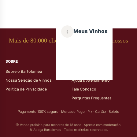
‹
Meus Vinhos
Mais de 80.000 clientes apaixonados por nossos
rótulos
SOBRE
AJUDA AO CLIENTE
Sobre o Bartolomeu
Minha Conta
Nossa Seleção de Vinhos
Ajuda & Atendimento
Política de Privacidade
Fale Conosco
Perguntas Frequentes
Pagamento 100% seguro · Mercado Pago · Pix · Cartão · Boleto
🔞 Venda proibida para menores de 18 anos · Aprecie com moderação.
© Adega Bartolomeu · Todos os direitos reservados.