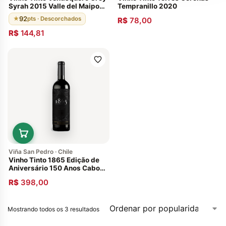
Syrah 2015 Valle del Maipo
Tempranillo 2020
Chileno 92 Pontos
92
★
pts · Descorchados
R$
78,00
R$
144,81
Viña San Pedro · Chile
Vinho Tinto 1865 Edição de
Aniversário 150 Anos Cabo
de Hornos 2011
R$
398,00
Mostrando todos os 3 resultados