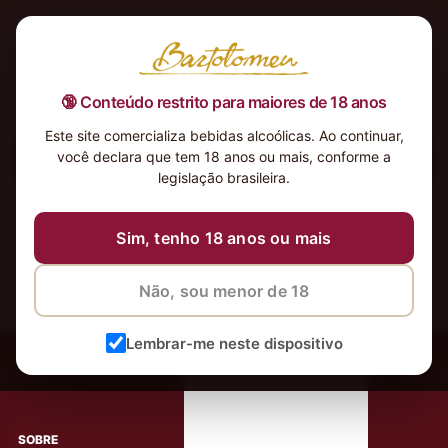
🔞 Conteúdo restrito para maiores de 18 anos
Este site comercializa bebidas alcoólicas. Ao continuar,
você declara que tem 18 anos ou mais, conforme a
Nenhum produto foi encontrado para a sua seleção.
legislação brasileira.
Sim, tenho 18 anos ou mais
Não, sou menor de 18
‹
Meus Vinhos
Lembrar-me neste dispositivo
Mais de 80.000 clientes apaixonados por nossos
rótulos
SOBRE
AJUDA AO CLIENTE