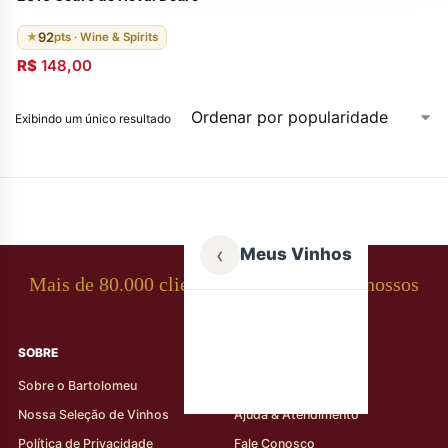
92
★
pts · Wine & Spirits
R$
148,00
Exibindo um único resultado
‹
Meus Vinhos
Mais de 80.000 clientes apaixonados por nossos
rótulos
SOBRE
AJUDA AO CLIENTE
Sobre o Bartolomeu
Minha Conta
Nossa Seleção de Vinhos
Ajuda & Atendimento
Política de Privacidade
Fale Conosco