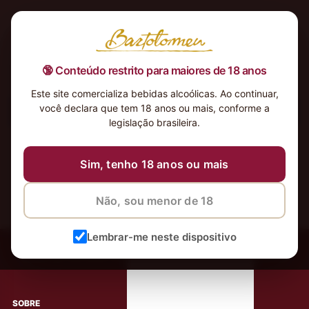
🔞 Conteúdo restrito para maiores de 18 anos
Este site comercializa bebidas alcoólicas. Ao continuar,
você declara que tem 18 anos ou mais, conforme a
Nenhum produto foi encontrado para a sua seleção.
legislação brasileira.
Sim, tenho 18 anos ou mais
Não, sou menor de 18
‹
Meus Vinhos
Lembrar-me neste dispositivo
Mais de 80.000 clientes apaixonados por nossos
rótulos
SOBRE
AJUDA AO CLIENTE