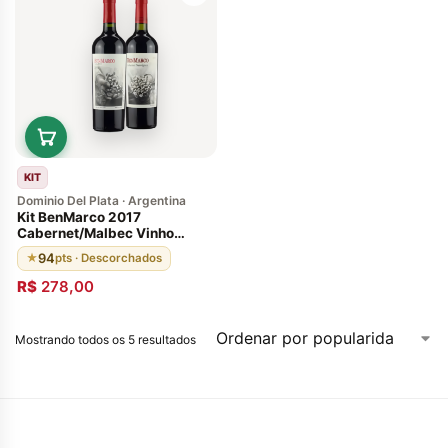
KIT
Dominio Del Plata · Argentina
Kit BenMarco 2017
Cabernet/Malbec Vinho
Argentino Susana Balbo
94
★
pts · Descorchados
(Vinho da Argentina 96
Pontos, 11 meses em barricas
R$
278,00
de carvalho francês)
Mostrando todos os 5 resultados