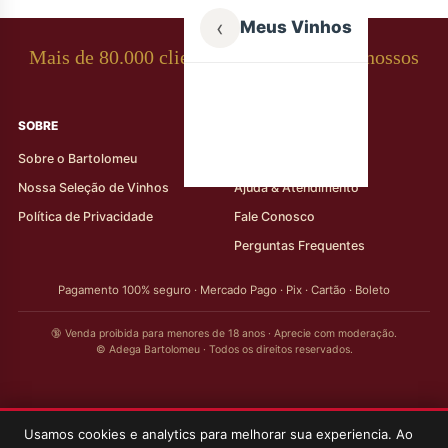
‹
Meus Vinhos
Mais de 80.000 clientes apaixonados por nossos
rótulos
SOBRE
AJUDA AO CLIENTE
Sobre o Bartolomeu
Minha Conta
Nossa Seleção de Vinhos
Ajuda & Atendimento
Política de Privacidade
Fale Conosco
Perguntas Frequentes
Pagamento 100% seguro · Mercado Pago · Pix · Cartão · Boleto
🔞 Venda proibida para menores de 18 anos · Aprecie com moderação.
© Adega Bartolomeu · Todos os direitos reservados.
Usamos cookies e analytics para melhorar sua experiencia. Ao