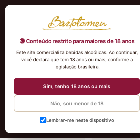
Início
Nossa Seleção
Tintos
Brancos
Espumantes
Rosés
Kits & P
🔞 Conteúdo restrito para maiores de 18 anos
Este site comercializa bebidas alcoólicas. Ao continuar,
2 vinhos
você declara que tem 18 anos ou mais, conforme a
legislação brasileira.
Sim, tenho 18 anos ou mais
Não, sou menor de 18
Lembrar-me neste dispositivo