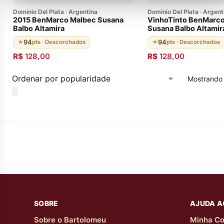
Dominio Del Plata · Argentina
Dominio Del Plata · Argent
2015 BenMarco Malbec Susana
VinhoTinto BenMarc
Balbo Altamira
Susana Balbo Altamir
Mendonza Argentina
94
94
★
pts · Descorchados
★
pts · Descorchados
R$
128,00
R$
128,00
Mostrando 
SOBRE
AJUDA A
Sobre o Bartolomeu
Minha Co