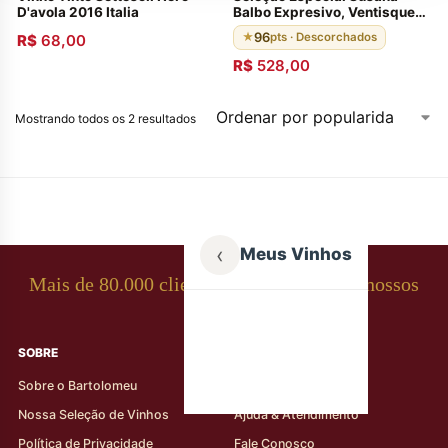
D'avola 2016 Italia
Balbo Expresivo, Ventisquero
Grey Carmenére e
96
★
pts · Descorchados
R$
68,00
Santagostino
R$
528,00
Mostrando todos os 2 resultados
‹
Meus Vinhos
Mais de 80.000 clientes apaixonados por nossos
rótulos
SOBRE
AJUDA AO CLIENTE
Sobre o Bartolomeu
Minha Conta
Nossa Seleção de Vinhos
Ajuda & Atendimento
Política de Privacidade
Fale Conosco