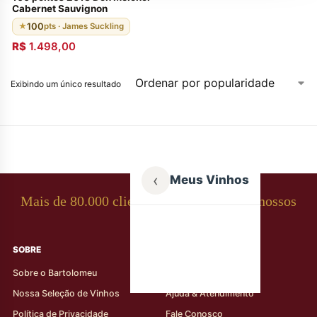
Cabernet Sauvignon
100
★
pts · James Suckling
R$
1.498,00
Exibindo um único resultado
‹
Meus Vinhos
Mais de 80.000 clientes apaixonados por nossos
rótulos
SOBRE
AJUDA AO CLIENTE
Sobre o Bartolomeu
Minha Conta
Nossa Seleção de Vinhos
Ajuda & Atendimento
Política de Privacidade
Fale Conosco