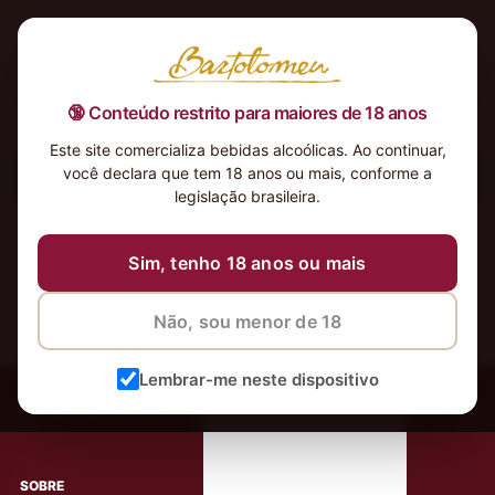
🔞 Conteúdo restrito para maiores de 18 anos
Este site comercializa bebidas alcoólicas. Ao continuar,
você declara que tem 18 anos ou mais, conforme a
Nenhum produto foi encontrado para a sua seleção.
legislação brasileira.
Sim, tenho 18 anos ou mais
Não, sou menor de 18
‹
Meus Vinhos
Lembrar-me neste dispositivo
Mais de 80.000 clientes apaixonados por nossos
rótulos
SOBRE
AJUDA AO CLIENTE