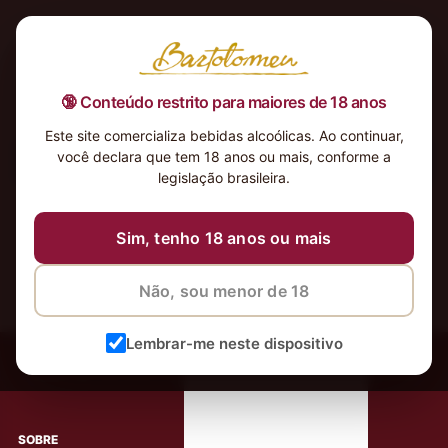
🔞 Conteúdo restrito para maiores de 18 anos
Este site comercializa bebidas alcoólicas. Ao continuar,
você declara que tem 18 anos ou mais, conforme a
Nenhum produto foi encontrado para a sua seleção.
legislação brasileira.
Sim, tenho 18 anos ou mais
Não, sou menor de 18
‹
Meus Vinhos
Lembrar-me neste dispositivo
Mais de 80.000 clientes apaixonados por nossos
rótulos
SOBRE
AJUDA AO CLIENTE