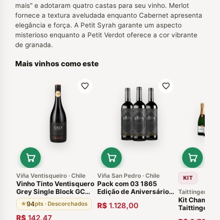
mais" e adotaram quatro castas para seu vinho. Merlot
fornece a textura aveludada enquanto Cabernet apresenta
elegância e força. A Petit Syrah garante um aspecto
misterioso enquanto a Petit Verdot oferece a cor vibrante
de granada.
Mais vinhos como este
Viña Ventisqueiro · Chile
Viña San Pedro · Chile
KIT
Vinho Tinto Ventisquero
Pack com 03 1865
Grey Single Block GCM
Edição de Aniversário
Taittinger · A
2015 94 Pontos
150 Anos Cabo de
Kit Champag
94
★
pts · Descorchados
R$
1.128,00
Hornos 2011. Vinhos
Taittinger B
Chilenos
- 5 Garrafas
R$
142,47