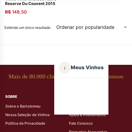
Reserve Du Couvent 2015
R$
148,50
Exibindo um único resultado
‹
Meus Vinhos
Mais de 80.000 clientes apaixonados por nossos
rótulos
SOBRE
AJUDA AO CLIENTE
Sobre o Bartolomeu
Minha Conta
Nossa Seleção de Vinhos
Ajuda & Atendimento
Política de Privacidade
Fale Conosco
Perguntas Frequentes