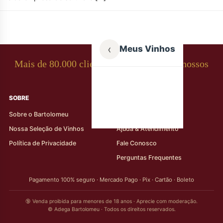
‹
Meus Vinhos
Mais de 80.000 clientes apaixonados por nossos
rótulos
SOBRE
AJUDA AO CLIENTE
Sobre o Bartolomeu
Minha Conta
Nossa Seleção de Vinhos
Ajuda & Atendimento
Política de Privacidade
Fale Conosco
Perguntas Frequentes
Pagamento 100% seguro · Mercado Pago · Pix · Cartão · Boleto
🔞 Venda proibida para menores de 18 anos · Aprecie com moderação.
© Adega Bartolomeu · Todos os direitos reservados.