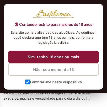
🔞 Conteúdo restrito para maiores de 18 anos
Este site comercializa bebidas alcoólicas. Ao continuar,
Blog
você declara que tem 18 anos ou mais, conforme a
legislação brasileira.
Atlântico Alentejo 2020: o tinto português “fácil de amar”
Sim, tenho 18 anos ou mais
que parece caro (mas não é)
12 DE DEZEMBRO DE 2025
Não, sou menor de 18
Atlântico Alentejo 2020: o vinho tinto português que conquista
no primeiro gole O Vinho Tinto Português Atlântico Alentejo
Lembrar-me neste dispositivo
2020 é um daqueles rótulos que entregam mais do que
prometem. Frutado, equilibrado e extremamente fácil de beber,
ele traduz o melhor do estilo alentejano: intensidade sem
exageros, maciez e versatilidade para o dia a dia ou […]