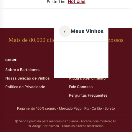
Notícias
Posted in:
‹
Meus Vinhos
Mais de 80.000 clientes apaixonados por nossos
rótulos
SOBRE
AJUDA AO CLIENTE
Sobre o Bartolomeu
Minha Conta
Nossa Seleção de Vinhos
Ajuda & Atendimento
Política de Privacidade
Fale Conosco
Perguntas Frequentes
Pagamento 100% seguro · Mercado Pago · Pix · Cartão · Boleto
🔞 Venda proibida para menores de 18 anos · Aprecie com moderação.
© Adega Bartolomeu · Todos os direitos reservados.