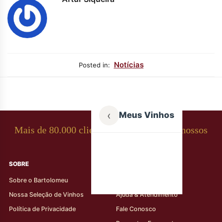
Notícias
Posted in:
‹
Meus Vinhos
Mais de 80.000 clientes apaixonados por nossos
rótulos
SOBRE
AJUDA AO CLIENTE
Sobre o Bartolomeu
Minha Conta
Nossa Seleção de Vinhos
Ajuda & Atendimento
Política de Privacidade
Fale Conosco