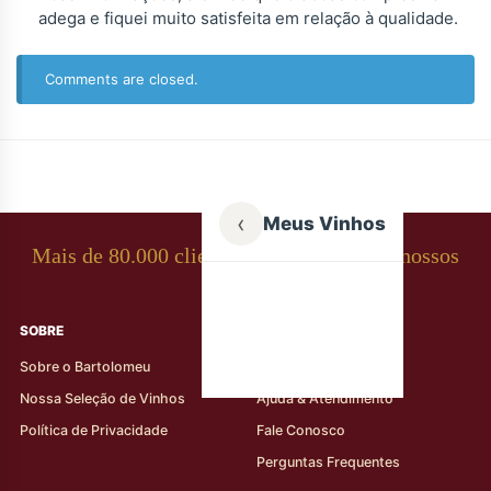
adega e fiquei muito satisfeita em relação à qualidade.
Comments are closed.
‹
Meus Vinhos
Mais de 80.000 clientes apaixonados por nossos
rótulos
SOBRE
AJUDA AO CLIENTE
Sobre o Bartolomeu
Minha Conta
Nossa Seleção de Vinhos
Ajuda & Atendimento
Política de Privacidade
Fale Conosco
Perguntas Frequentes