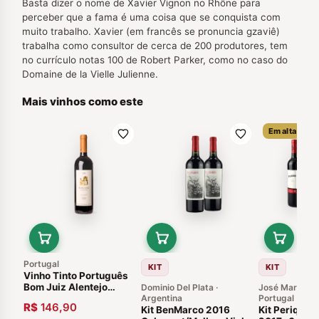
Basta dizer o nome de Xavier Vignon no Rhône para
perceber que a fama é uma coisa que se conquista com
muito trabalho. Xavier (em francês se pronuncia gzaviê)
trabalha como consultor de cerca de 200 produtores, tem
no currículo notas 100 de Robert Parker, como no caso do
Domaine de la Vielle Julienne.
Mais vinhos como este
Em alta
Portugal
KIT
KIT
Vinho Tinto Português
Bom Juiz Alentejo
Dominio Del Plata ·
José Maria da
Reserva 2018
Argentina
Portugal
R$
146,90
Kit BenMarco 2016
Kit Periquita