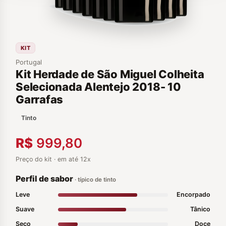
KIT
Portugal
Kit Herdade de São Miguel Colheita
Selecionada Alentejo 2018- 10
Garrafas
Tinto
R$
999,80
Preço do kit · em até 12x
Perfil de sabor
· típico de tinto
Leve
Encorpado
Suave
Tânico
Seco
Doce