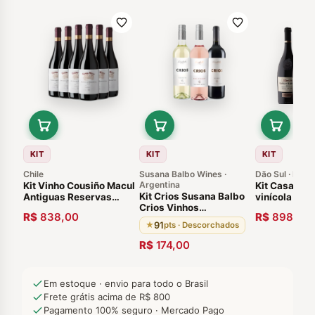
KIT
KIT
KIT
Chile
Susana Balbo Wines ·
Dão Sul · Port
Argentina
Kit Vinho Cousiño Macul
Kit Casa de 
Kit Crios Susana Balbo
Antiguas Reservas
vinícola rec
Crios Vinhos
Syrah 2012 Valle del
prêmio de P
R$
838,00
R$
898,00
Argentinos Premiados
Maipo- 6 Garrafas
Ano Vinhos
91
★
pts · Descorchados
Portugueses
R$
174,00
Em estoque · envio para todo o Brasil
Frete grátis acima de R$ 800
Pagamento 100% seguro · Mercado Pago