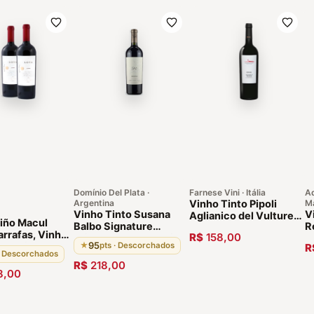
Domínio Del Plata ·
Farnese Vini · Itália
A
Argentina
Vinho Tinto Pipoli
Ma
Vinho Tinto Susana
V
Aglianico del Vulture
siño Macul
Balbo Signature
R
2018
arrafas, Vinho
R$
158,00
Brioso 2019 Argentino
P
95
 Premiado
★
pts · Descorchados
R
Luján de Cuyo
· Descorchados
t Sauvignon e
R$
218,00
97 Pontos,
8,00
elhor Vinho do