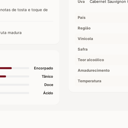
Uva
Cabernet Sauvignon (
notas de tosta e toque de
País
Região
fruta madura
Vinícola
Safra
Teor alcoólico
Encorpado
Amadurecimento
Tânico
Temperatura
Doce
Ácido