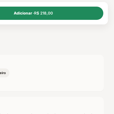
Adicionar ·
R$ 218,00
eiro