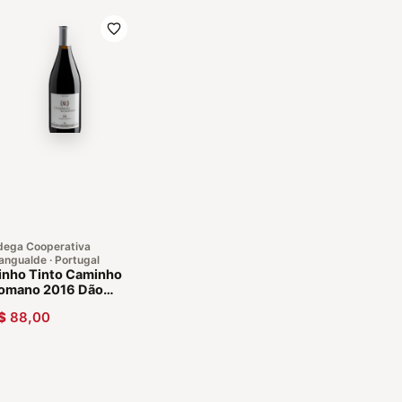
dega Cooperativa
ngualde · Portugal
inho Tinto Caminho
omano 2016 Dão
ortugal
$
88,00