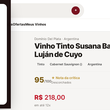
resentes
Ofertas
Meus Vinhos
Domínio Del Plata · Argentina
Vinho Tinto Susana Ba
Luján de Cuyo
Tinto
Cabernet Sauvignon ()
Argentina
95
★ Nota da crítica
/100
Descorchados
R$
218,00
em até 12x