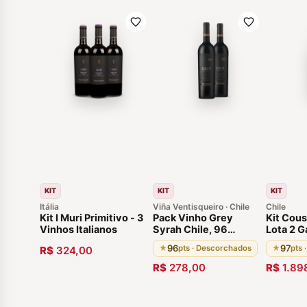
KIT
KIT
KIT
Itália
Viña Ventisqueiro · Chile
Chile
Kit I Muri Primitivo - 3
Pack Vinho Grey
Kit Cou
Vinhos Italianos
Syrah Chile, 96
Lota 2 G
pontos do guia
Chileno
96
97
★
pts · Descorchados
★
pts 
R$
324,00
Descorchados. 100%
Caberne
do vinho é
Merlot, 
R$
278,00
R$
1.89
envelhecido em
Eleito M
barricas de carvalho
Chile
francês por 18 meses,