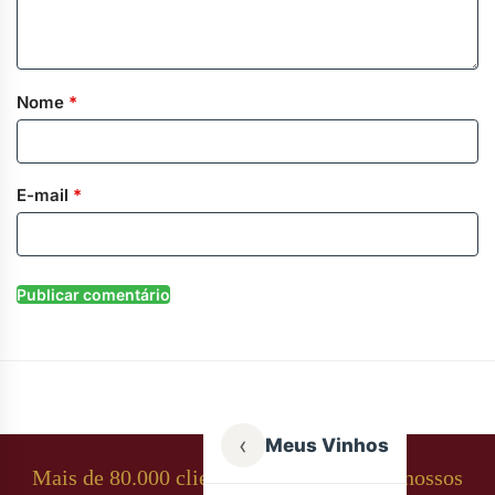
Nome
*
E-mail
*
‹
Meus Vinhos
Mais de 80.000 clientes apaixonados por nossos