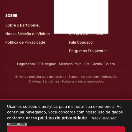
rótulos
SOBRE
AJUDA AO CLIENTE
Sobre o Bartolomeu
Minha Conta
Nossa Seleção de Vinhos
Ajuda & Atendimento
Política de Privacidade
Fale Conosco
Perguntas Frequentes
Pagamento 100% seguro · Mercado Pago · Pix · Cartão · Boleto
🔞 Venda proibida para menores de 18 anos · Aprecie com moderação.
© Adega Bartolomeu · Todos os direitos reservados.
Usamos cookies e analytics para melhorar sua experiencia. Ao
continuar navegando, voce concorda com nosso uso de dados
politica de privacidade
conforme nossa
.
Nao quero ser
monitorado