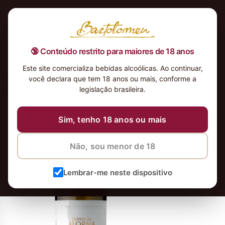
🔞 Conteúdo restrito para maiores de 18 anos
Este site comercializa bebidas alcoólicas. Ao continuar,
Marquesa-de-Alorna-Grande-
você declara que tem 18 anos ou mais, conforme a
Reserva-Branco-2013-Tejo_4x
legislação brasileira.
13 de maio de 2026
8 de junho de 2026
Sim, tenho 18 anos ou mais
Não, sou menor de 18
Lembrar-me neste dispositivo