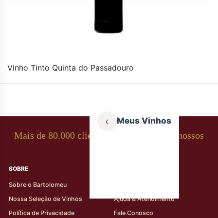
Vinho Tinto Quinta do Passadouro
‹
Meus Vinhos
Mais de 80.000 clientes apaixonados por nossos
rótulos
SOBRE
AJUDA AO CLIENTE
Sobre o Bartolomeu
Minha Conta
Nossa Seleção de Vinhos
Ajuda & Atendimento
Política de Privacidade
Fale Conosco