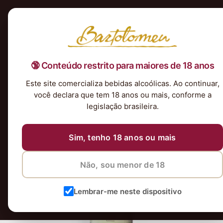
Início
Nossa Seleção
Tintos
Brancos
Espumantes
Rosés
Kits & P
🔞 Conteúdo restrito para maiores de 18 anos
Vinho Espanhol Beronia Reserva Rioj
Este site comercializa bebidas alcoólicas. Ao continuar,
21 de agosto de 2023
21 de agosto de 2023
você declara que tem 18 anos ou mais, conforme a
legislação brasileira.
Sim, tenho 18 anos ou mais
Não, sou menor de 18
Lembrar-me neste dispositivo