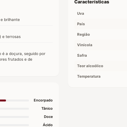
Características
Uva
e brilhante
País
Região
) e terrosas
Vinícola
o é a doçura, seguido por
Safra
ores frutados e de
Teor alcoólico
Temperatura
Encorpado
Tânico
Doce
Ácido