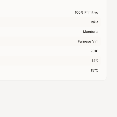
100% Primitivo
Itália
Manduria
Farnese Vini
2016
14%
15°C