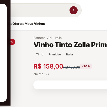
resentes
Ofertas
Meus Vinhos
Farnese Vini · Itália
-20%
Vinho Tinto Zolla Prim
Tinto
Primitivo
Itália
R$
158,00
-20%
R$
198,00
em até 12x