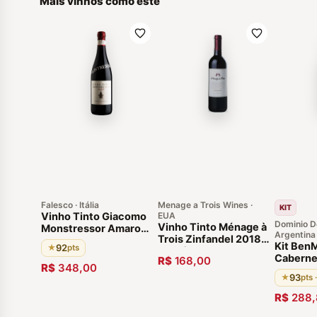
Mais vinhos como este
Falesco · Itália
Menage a Trois Wines ·
KIT
Vinho Tinto Giacomo
EUA
Dominio De
Vinho Tinto Ménage à
Monstressor Amarone
Argentina
Trois Zinfandel 2018
Della Valpolicella
Kit Ben
92
★
pts
Califórnia Estados
2009 DOCG 92 Pontos
Caberne
R$
168,00
Unidos
Italiano Uvas Corvina,
R$
348,00
Vinho A
Rondinella e Molinara
93
★
pts 
Susana B
Garrafa
R$
288,