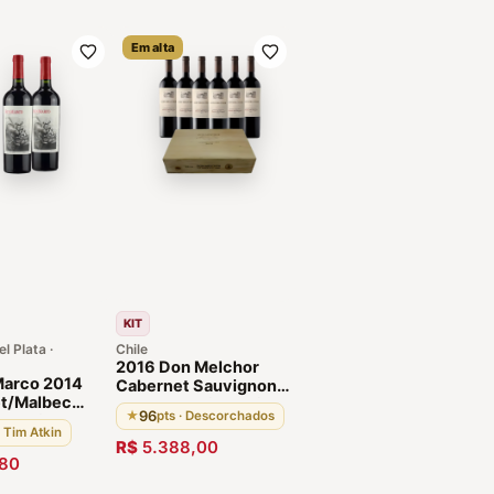
Em alta
KIT
l Plata ·
Chile
2016 Don Melchor
Marco 2014
Cabernet Sauvignon
t/Malbec
Valle del Maipo Caixa
96
★
pts · Descorchados
rgentino
de Madeira- 6
· Tim Atkin
albo - 2
Garrafas
R$
5.388,00
s
80