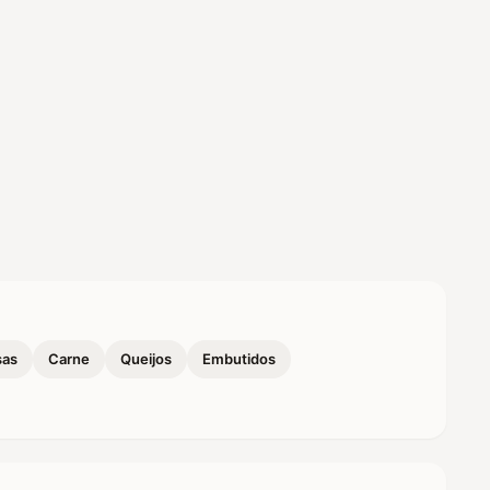
sas
Carne
Queijos
Embutidos