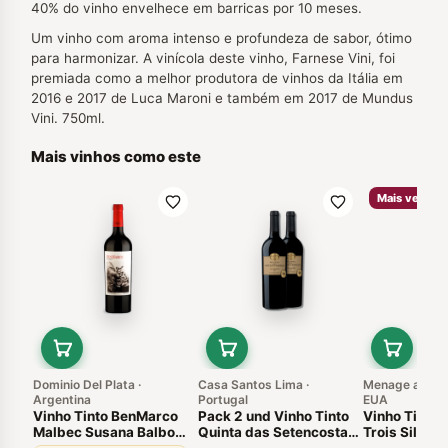
40% do vinho envelhece em barricas por 10 meses.
Um vinho com aroma intenso e profundeza de sabor, ótimo
para harmonizar. A vinícola deste vinho, Farnese Vini, foi
premiada como a melhor produtora de vinhos da Itália em
2016 e 2017 de Luca Maroni e também em 2017 de Mundus
Vini. 750ml.
Mais vinhos como este
Mais vendid
Dominio Del Plata ·
Casa Santos Lima ·
Menage a Troi
Argentina
Portugal
EUA
Vinho Tinto BenMarco
Pack 2 und Vinho Tinto
Vinho Tinto
Malbec Susana Balbo
Quinta das Setencostas
Trois Silk Ca