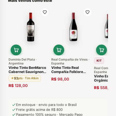
Mais vinhos como este
Dominio Del Plata ·
Real Compañia de Vinos ·
KIT
Argentina
Espanha
Vinho Tinto BenMarco
Vinho Tinto Real
Real Compañia
Cabernet Sauvignon
Compañia Folklore
Espanha
Susana Balbo Mendoza
Orgânico 2019 750ml
Vinho Espan
93
★
pts · Tim Atkin
R$
98,00
2015 93 Pontos
Orgânico Re
Compañia Fo
R$
128,00
R$
558,00
Caixa com 0
750ml
Em estoque · envio para todo o Brasil
Frete grátis acima de R$ 800
Pagamento 100% seguro · Mercado Pago