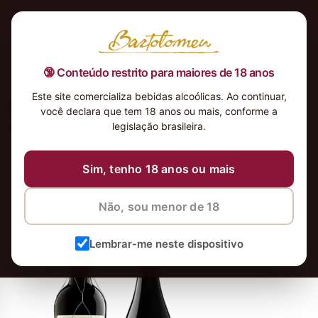
🔞 Conteúdo restrito para maiores de 18 anos
Este site comercializa bebidas alcoólicas. Ao continuar,
Real-Compania-Folklore-Real-
você declara que tem 18 anos ou mais, conforme a
Compania-_4x
legislação brasileira.
12 de maio de 2026
8 de junho de 2026
Sim, tenho 18 anos ou mais
Não, sou menor de 18
Lembrar-me neste dispositivo