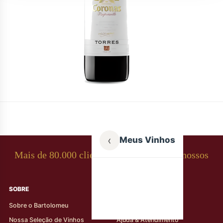
‹
Meus Vinhos
Mais de 80.000 clientes apaixonados por nossos
rótulos
SOBRE
AJUDA AO CLIENTE
Sobre o Bartolomeu
Minha Conta
Nossa Seleção de Vinhos
Ajuda & Atendimento