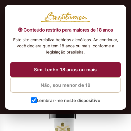
🔞 Conteúdo restrito para maiores de 18 anos
Este site comercializa bebidas alcoólicas. Ao continuar,
Vinho-Espanhol-Torres-Coronas-
você declara que tem 18 anos ou mais, conforme a
Tempranillo-2020-2_4x
legislação brasileira.
12 de maio de 2026
8 de junho de 2026
Sim, tenho 18 anos ou mais
Não, sou menor de 18
Lembrar-me neste dispositivo