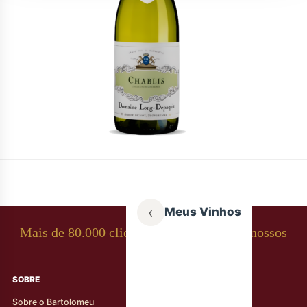
‹
Meus Vinhos
Mais de 80.000 clientes apaixonados por nossos
rótulos
SOBRE
AJUDA AO CLIENTE
Sobre o Bartolomeu
Minha Conta