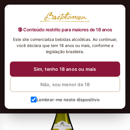
🔞 Conteúdo restrito para maiores de 18 anos
Este site comercializa bebidas alcoólicas. Ao continuar,
Albert-Bichot-Chablis-2022-
você declara que tem 18 anos ou mais, conforme a
Domaine-Long-Depaquit-Vinho-
legislação brasileira.
Branco-Frances_4x
Sim, tenho 18 anos ou mais
12 de maio de 2026
8 de junho de 2026
Não, sou menor de 18
Lembrar-me neste dispositivo