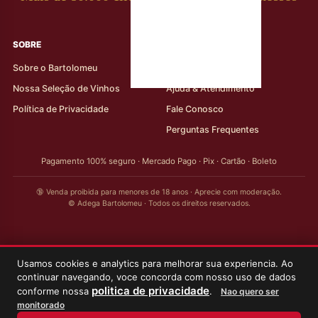
rótulos
SOBRE
AJUDA AO CLIENTE
Sobre o Bartolomeu
Minha Conta
Nossa Seleção de Vinhos
Ajuda & Atendimento
Política de Privacidade
Fale Conosco
Perguntas Frequentes
Pagamento 100% seguro · Mercado Pago · Pix · Cartão · Boleto
🔞 Venda proibida para menores de 18 anos · Aprecie com moderação.
© Adega Bartolomeu · Todos os direitos reservados.
Usamos cookies e analytics para melhorar sua experiencia. Ao
continuar navegando, voce concorda com nosso uso de dados
politica de privacidade
conforme nossa
.
Nao quero ser
monitorado