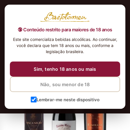
🔞 Conteúdo restrito para maiores de 18 anos
Este site comercializa bebidas alcoólicas. Ao continuar,
icones-chilenos-renomados
você declara que tem 18 anos ou mais, conforme a
legislação brasileira.
31 de maio de 2022
31 de maio de 2022
Sim, tenho 18 anos ou mais
Não, sou menor de 18
Lembrar-me neste dispositivo