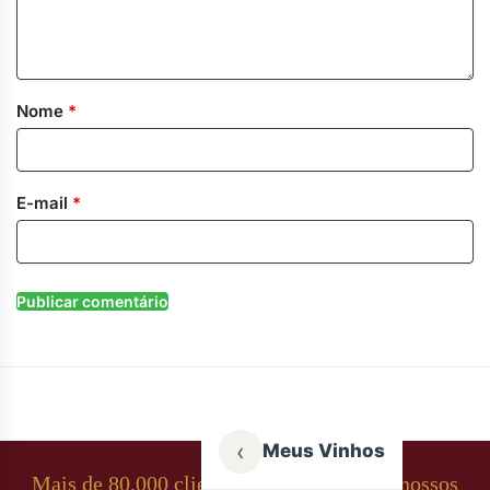
Nome
*
E-mail
*
‹
Meus Vinhos
Mais de 80.000 clientes apaixonados por nossos