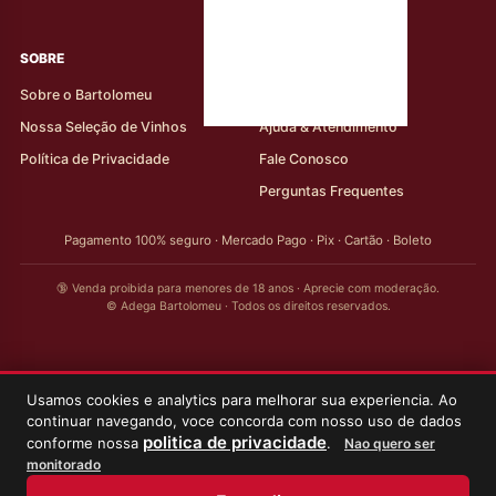
rótulos
SOBRE
AJUDA AO CLIENTE
Sobre o Bartolomeu
Minha Conta
Nossa Seleção de Vinhos
Ajuda & Atendimento
Política de Privacidade
Fale Conosco
Perguntas Frequentes
Pagamento 100% seguro · Mercado Pago · Pix · Cartão · Boleto
🔞 Venda proibida para menores de 18 anos · Aprecie com moderação.
© Adega Bartolomeu · Todos os direitos reservados.
Usamos cookies e analytics para melhorar sua experiencia. Ao
continuar navegando, voce concorda com nosso uso de dados
politica de privacidade
conforme nossa
.
Nao quero ser
monitorado