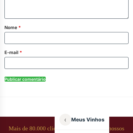
Nome
*
E-mail
*
‹
Meus Vinhos
Mais de 80.000 clientes apaixonados por nossos